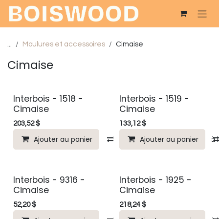
Se rendre au contenu
...
Moulures et accessoires
Cimaise
Cimaise
Interbois - 1518 -
Interbois - 1519 -
Cimaise
Cimaise
203,52
$
133,12
$
Ajouter au panier
Comparer
Ajouter au panier
Ajouter à 
Interbois - 9316 -
Interbois - 1925 -
Cimaise
Cimaise
52,20
$
218,24
$