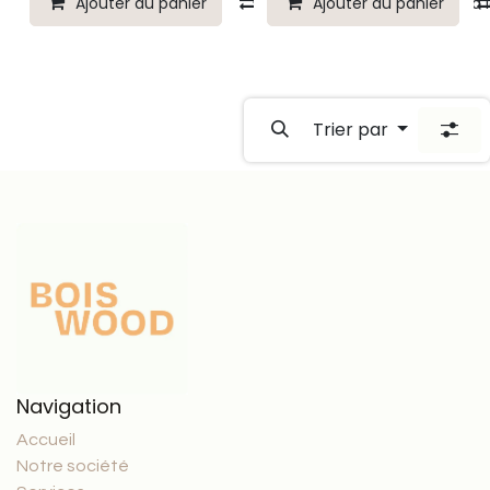
Ajouter au panier
Comparer
Ajouter au panier
Ajouter à 
Trier par
Navigation
Accueil
Notre société